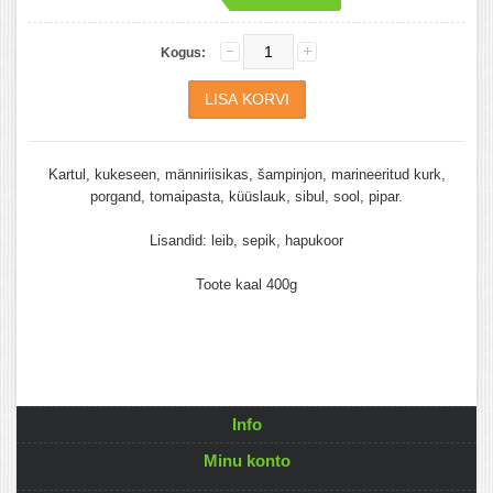
Kogus:
Kartul, kukeseen, männiriisikas, šampinjon, marineeritud kurk,
porgand, tomaipasta, küüslauk, sibul, sool, pipar.
Lisandid: leib, sepik, hapukoor
Toote kaal 400g
Info
Minu konto