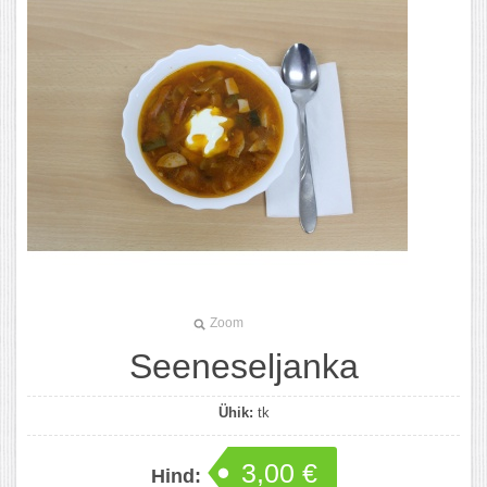
Zoom
Seeneseljanka
Ühik:
tk
3,00 €
Hind: