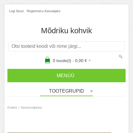
Logi Sisse
Registreeru Kasutajaks
Mõdriku kohvik
0
toode(t) -
0,00
€
MENÜÜ
TOOTEGRUPID
»
Esileht
Seeneseljanka